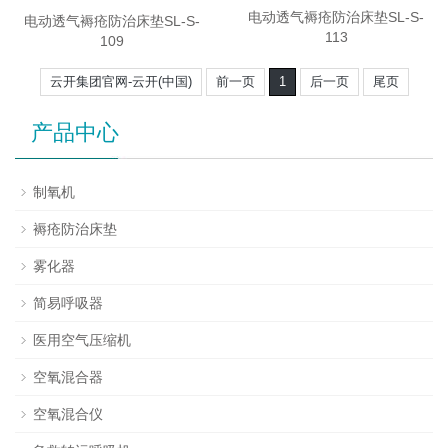
电动透气褥疮防治床垫SL-S-
电动透气褥疮防治床垫SL-S-
113
109
云开集团官网-云开(中国)
前一页
1
后一页
尾页
产品中心
制氧机
褥疮防治床垫
雾化器
简易呼吸器
医用空气压缩机
空氧混合器
空氧混合仪