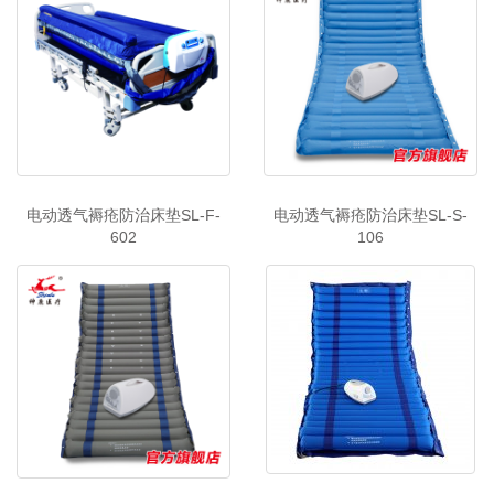
电动透气褥疮防治床垫SL-F-
电动透气褥疮防治床垫SL-S-
602
106