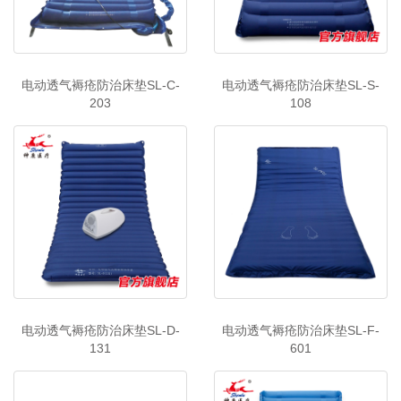
电动透气褥疮防治床垫SL-C-
电动透气褥疮防治床垫SL-S-
203
108
电动透气褥疮防治床垫SL-D-
电动透气褥疮防治床垫SL-F-
131
601