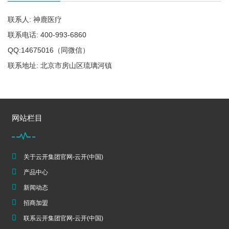
联系人: 神鹿医疗
联系电话: 400-993-6860
QQ:14675016（同微信）
联系地址: 北京市房山区琉璃河镇
网站栏目
关于云开集团官网-云开(中国)
产品中心
新闻动态
招商加盟
联系云开集团官网-云开(中国)