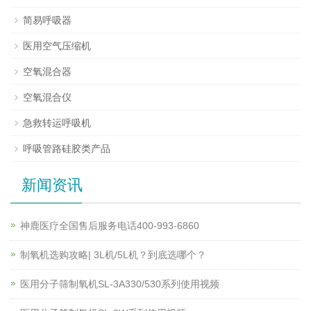
简易呼吸器
医用空气压缩机
空氧混合器
空氧混合仪
急救转运呼吸机
呼吸管路硅胶类产品
新闻资讯
神鹿医疗全国售后服务电话400-993-6860
制氧机选购攻略| 3L机/5L机？到底选哪个？
医用分子筛制氧机SL-3A330/530系列使用视频