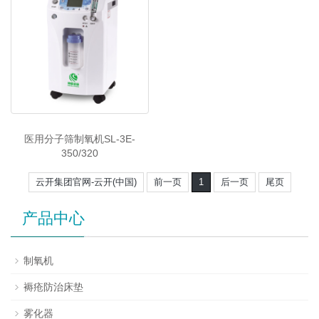
医用分子筛制氧机SL-3E-
350/320
云开集团官网-云开(中国)
前一页
1
后一页
尾页
产品中心
制氧机
褥疮防治床垫
雾化器