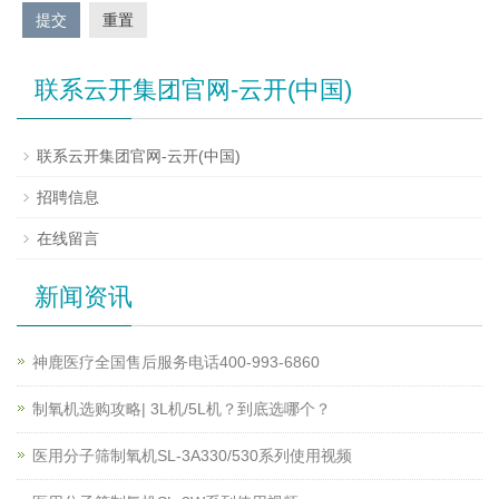
提交
重置
联系云开集团官网-云开(中国)
联系云开集团官网-云开(中国)
招聘信息
在线留言
新闻资讯
神鹿医疗全国售后服务电话400-993-6860
制氧机选购攻略| 3L机/5L机？到底选哪个？
医用分子筛制氧机SL-3A330/530系列使用视频