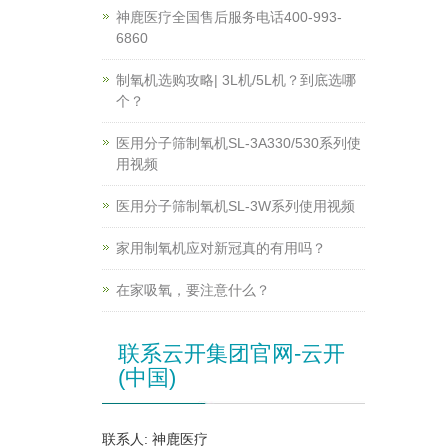
神鹿医疗全国售后服务电话400-993-
6860
制氧机选购攻略| 3L机/5L机？到底选哪
个？
医用分子筛制氧机SL-3A330/530系列使
用视频
医用分子筛制氧机SL-3W系列使用视频
家用制氧机应对新冠真的有用吗？
在家吸氧，要注意什么？
联系云开集团官网-云开
(中国)
联系人: 神鹿医疗