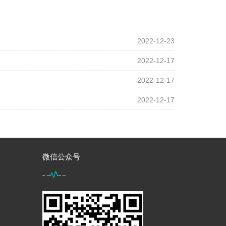
2022-12-23
2022-12-17
2022-12-17
2022-12-17
微信公众号