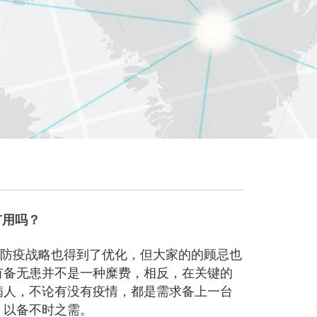
有用吗？
，防疫战略也得到了优化，但大家的的顾忌也
有备无患并不是一种糜费，相反，在关键的
病人，不论有没有疫情，都是需求备上一台
，以备不时之需。