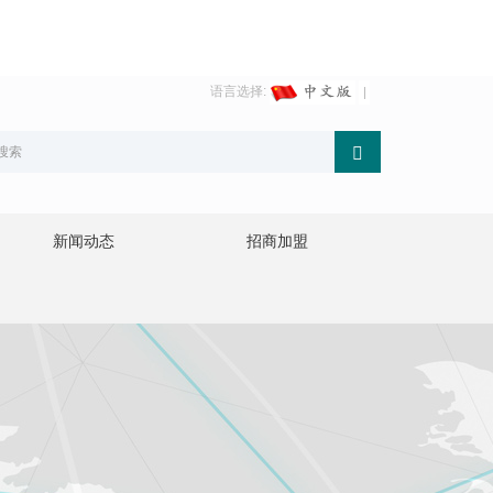
语言选择:
新闻动态
招商加盟