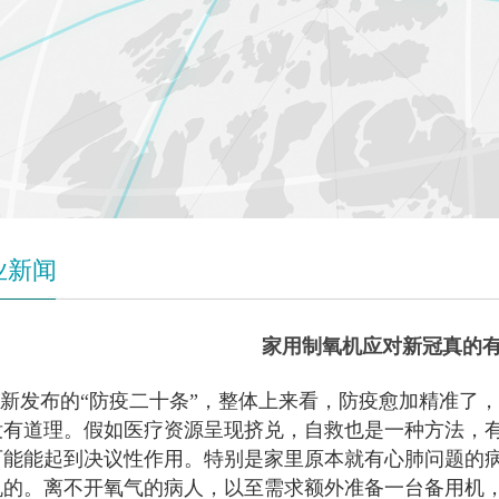
业新闻
家用制氧机应对新冠真的
新发布的“防疫二十条”，整体上来看，防疫愈加精准了
没有道理。假如医疗资源呈现挤兑，自救也是一种方法，
可能能起到决议性作用。特别是家里原本就有心肺问题的
机的。离不开氧气的病人，以至需求额外准备一台备用机