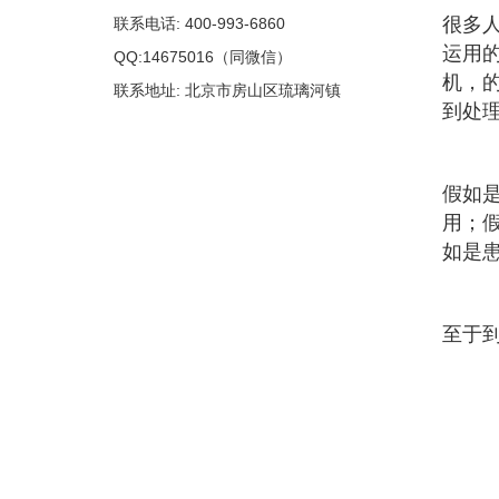
很多
联系电话: 400-993-6860
运用
QQ:14675016（同微信）
机，
联系地址: 北京市房山区琉璃河镇
到处
假如
用；
如是
至于