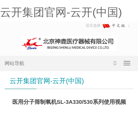
云开集团官网-云开(中国)
语言选择:
网站导航
Toggl
navig
云开集团官网-云开(中国)
医用分子筛制氧机SL-3A330/530系列使用视频