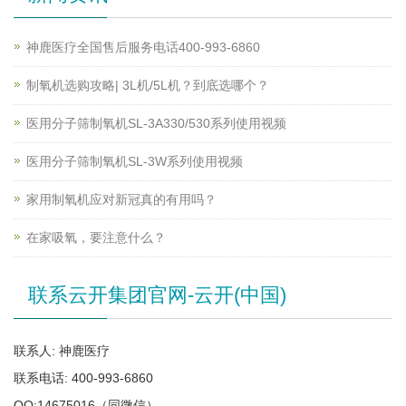
神鹿医疗全国售后服务电话400-993-6860
制氧机选购攻略| 3L机/5L机？到底选哪个？
医用分子筛制氧机SL-3A330/530系列使用视频
医用分子筛制氧机SL-3W系列使用视频
家用制氧机应对新冠真的有用吗？
在家吸氧，要注意什么？
联系云开集团官网-云开(中国)
联系人: 神鹿医疗
联系电话: 400-993-6860
QQ:14675016（同微信）