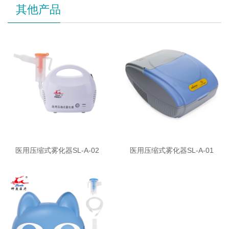
其他产品
医用压缩式雾化器SL-A-02
医用压缩式雾化器SL-A-01