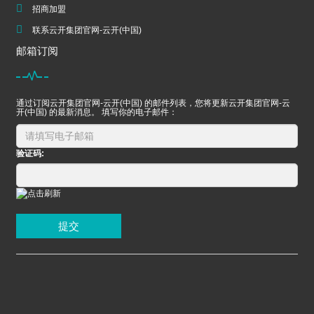
招商加盟
联系云开集团官网-云开(中国)
邮箱订阅
通过订阅云开集团官网-云开(中国) 的邮件列表，您将更新云开集团官网-云
开(中国) 的最新消息。 填写你的电子邮件：
验证码:
提交