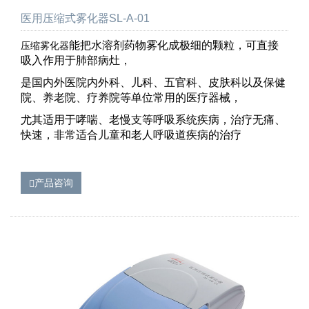
医用压缩式雾化器SL-A-01
能把水溶剂药物雾化成极细的颗粒，可直接
压缩雾化器
吸入作用于肺部病灶，
是国内外医院内外科、儿科、五官科、皮肤科以及保健
院、养老院、疗养院等单位常用的医疗器械，
尤其适用于哮喘、老慢支等呼吸系统疾病，治疗无痛、
快速，非常适合儿童和老人呼吸道疾病的治疗
产品咨询