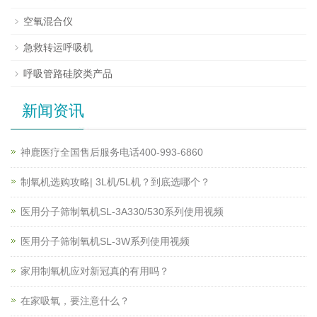
空氧混合仪
急救转运呼吸机
呼吸管路硅胶类产品
新闻资讯
神鹿医疗全国售后服务电话400-993-6860
制氧机选购攻略| 3L机/5L机？到底选哪个？
医用分子筛制氧机SL-3A330/530系列使用视频
医用分子筛制氧机SL-3W系列使用视频
家用制氧机应对新冠真的有用吗？
在家吸氧，要注意什么？