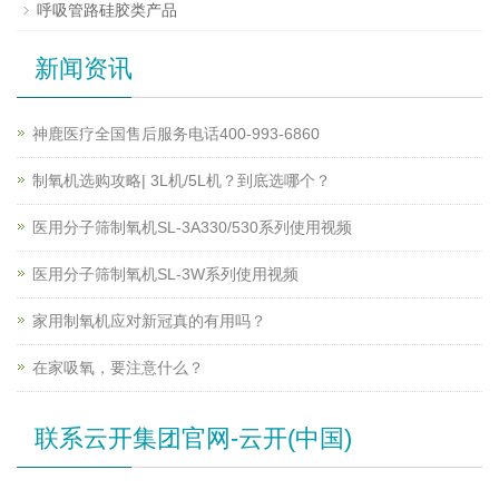
呼吸管路硅胶类产品
新闻资讯
神鹿医疗全国售后服务电话400-993-6860
制氧机选购攻略| 3L机/5L机？到底选哪个？
医用分子筛制氧机SL-3A330/530系列使用视频
医用分子筛制氧机SL-3W系列使用视频
家用制氧机应对新冠真的有用吗？
在家吸氧，要注意什么？
联系云开集团官网-云开(中国)