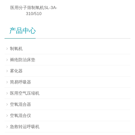
医用分子筛制氧机SL-3A-
310/510
产品中心
制氧机
褥疮防治床垫
雾化器
简易呼吸器
医用空气压缩机
空氧混合器
空氧混合仪
急救转运呼吸机