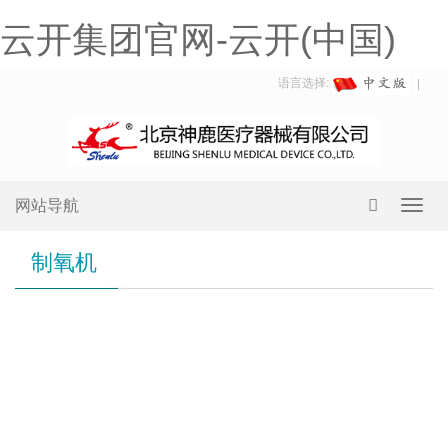
云开集团官网-云开(中国)
语言选择:
网站导航
Toggl
navig
制氧机