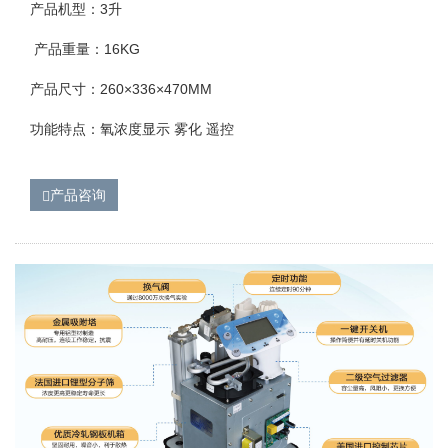
产品机型：3升
产品重量：16KG
产品尺寸：260×336×470MM
功能特点：氧浓度显示 雾化 遥控
产品咨询