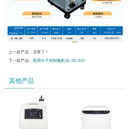
上一款产品：没有了！
下一款产品：
医用分子筛制氧机SL-3E-310
其他产品